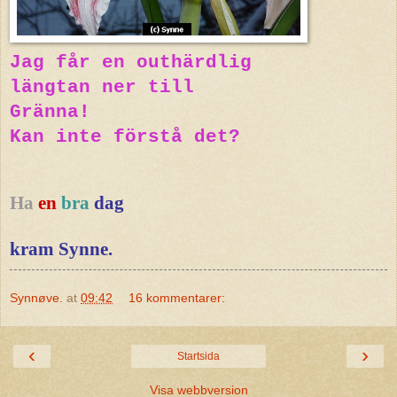
Jag får en outhärdlig
längtan ner till
Gränna!
Kan inte förstå det?
Ha
en
bra
dag
kram Synne.
Synnøve.
at
09:42
16 kommentarer:
‹
›
Startsida
Visa webbversion