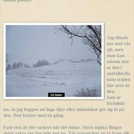
Jag tittade
ner mot vår
sjö, men
man kan
nästan inte
se den i
snöfallet.Ba
kom träden
där nere är
den.
Isen är
förädiskt
nu, så jag hoppas att inga djur eller människor ger sig ut på
den. Den brister med en gång.
Fast visst är det vackert när det snöar. Stora mjuka flingor
dalar sakta ner hos mig just nu. Får nästan lust att ta fram allt