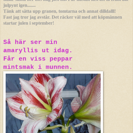
julpynt igen.......
Tänk att sätta upp granen, tomtarna och annat dilldalll!
Fast jag tror jag avstår. Det räcker väl med att köpmännen
startar julen i september!
Så här ser min
amaryllis ut idag.
Får en viss peppar
mintsmak i munnen.